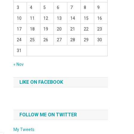
3
4
5
6
7
8
9
10
11
12
13
14
15
16
17
18
19
20
21
22
23
24
25
26
27
28
29
30
31
« Nov
LIKE ON FACEBOOK
FOLLOW ME ON TWITTER
My Tweets